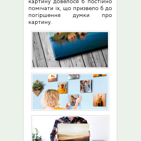
картину довелося б постійно
помічати їх, що призвело б до
погіршення думки про
картину.