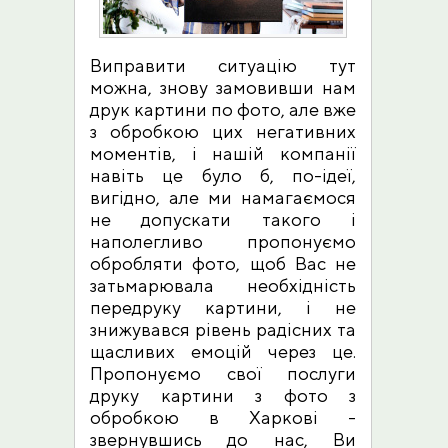
Виправити ситуацію тут
можна, знову замовивши нам
друк картини по фото, але вже
з обробкою цих негативних
моментів, і нашій компанії
навіть це було б, по-ідеї,
вигідно, але ми намагаємося
не допускати такого і
наполегливо пропонуємо
обробляти фото, щоб Вас не
затьмарювала необхідність
передруку картини, і не
знижувався рівень радісних та
щасливих емоцій через це.
Пропонуємо свої послуги
друку картини з фото з
обробкою в Харкові -
звернувшись до нас, Ви