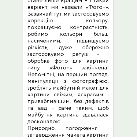
стане лише кращим – і такий
варіант ми назвали «Фото+».
Зазвичай тут ми застосовуємо
корекцію кольору,
покращуємо контрастність,
робимо кольори більш
насиченими, підвищуємо
різкість, дуже обережно
застосовуємо ретуш - і
обробка фото для картини
типу «Фото+» закінчена!
Непомітні, на перший погляд,
маніпуляції з фотографією,
зроблять майбутній макет для
картини свіжим, яскравим і
привабливішим, без дефектів
та вад - саме таким, щоб
майбутня картина здавалася
досконалою.
Природно, погодження і
затвердження макета картини