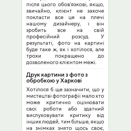
після цього обов'язкові, якщо,
звичайно, клієнт не захоче
покласти все це на плечі
нашому дизайнеру, і він
зробить все на свій
професійний розсуд. У
результаті, фото на картині
буде таке ж, як і хотілося, але
трохи покращено до
дозволеного клієнтом межі.
Друк картини з фото з
обробкою у Харкові
Хотілося б ще зазначити, що у
мистецтві фотографії мало хто
може критично оцінювати
свої роботи або здатний
вислуховувати критику від
інших людей, тим більше, якщо
на знімках знято щось своє,